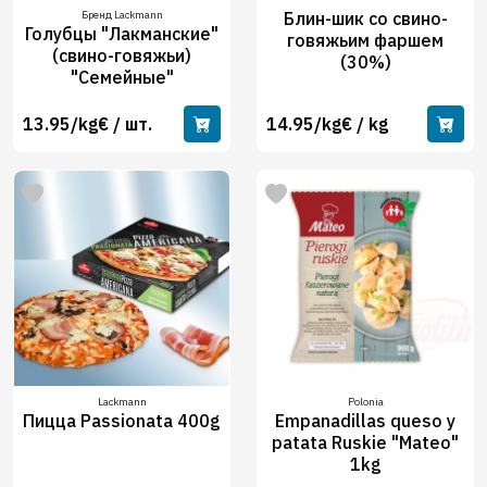
Бренд Lackmann
Блин-шик со свино-
Голубцы "Лакманские"
говяжьим фаршем
(свино-говяжьи)
(30%)
"Семейные"
13.95/kg€ / шт.
14.95/kg€ / kg
Lackmann
Polonia
Пицца Passionata 400g
Empanadillas queso y
patata Ruskie "Mateo"
1kg