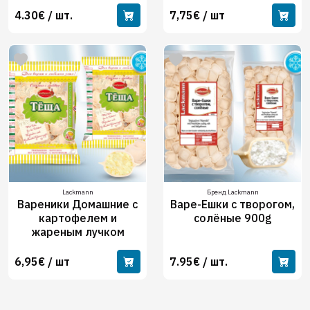
4.30€ / шт.
7,75€ / шт
Lackmann
Бренд Lackmann
Вареники Домашние с
Варе-Ешки с творогом,
картофелем и
солёные 900g
жареным лучком
6,95€ / шт
7.95€ / шт.