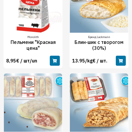
Monolith
Бренд Lackmann
Пельмени "Красная
Блин-шик с творогом
цена"
(30%)
8,95€ / шт/un
13.95/kg€ / шт.