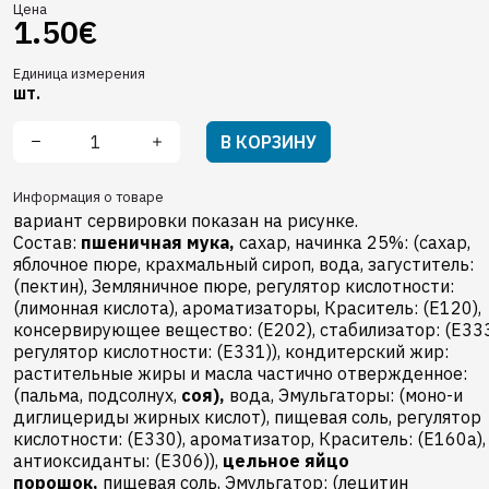
Цена
1.50€
Единица измерения
шт.
В КОРЗИНУ
Информация о товаре
вариант сервировки показан на рисунке.
Состав:
пшеничная мука,
сахар, начинка 25%: (сахар,
яблочное пюре, крахмальный сироп, вода, загуститель:
(пектин), Земляничное пюре, pегулятор кислотности:
(лимонная кислота), ароматизаторы, Краситель: (E120),
консервирующее вещество: (E202), cтабилизатор: (E333
pегулятор кислотности: (E331)), кондитерский жир:
растительные жиры и масла частично отвержденное:
(пальма, подсолнух,
соя),
вода, Эмульгаторы: (моно-и
диглицериды жирных кислот), пищевая соль, pегулятор
кислотности: (E330), ароматизатор, Краситель: (E160a),
антиоксиданты: (E306)),
цельное яйцо
порошок,
пищевая соль, Эмульгатор: (лецитин