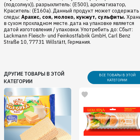
(подсолнух)), разрыхлитель: (E500), ароматизатор,
Краситель: (E160a). Данный продукт может содержать
следы:
Арахис,
соя,
молоко,
кунжут,
сульфиты.
Хран
в сухом прохладном месте. дата на упаковке является
датой изготовления / упаковки. Употребить до: Сбыт:
Lackmann Fleisch- und Feinkostfabrik GmbH, Carl Benz
Straße 10, 77731 Willstätt, Германия.
ДРУГИЕ ТОВАРЫ В ЭТОЙ
ВСЕ ТОВАРЫ В ЭТОЙ
КАТЕГОРИИ
КАТЕГОРИИ