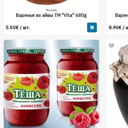
Monolith
Варенье из айвы ТМ "Vita" 680g
Варен
5.50€ / шт.
8.90€ / 