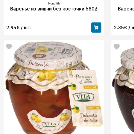
Monolith
Варенье из вишни без косточки 680g
Варено
7.95€ / шт.
2.35€ / 