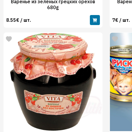
Варенье из зелёных грецких орехов
Варень
680g
8.55€ / шт.
7€ / шт.