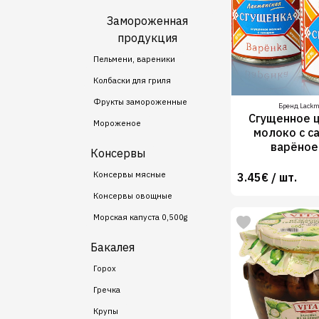
Замороженная
продукция
Пельмени, вареники
Колбаски для гриля
Фрукты замороженные
Бренд Lack
Сгущенное 
Мороженое
молоко с с
варёнoe
Консервы
Консервы мясные
3.45€ / шт.
Консервы овощные
Морская капуста 0,500g
Бакалея
Горох
Гречка
Крупы