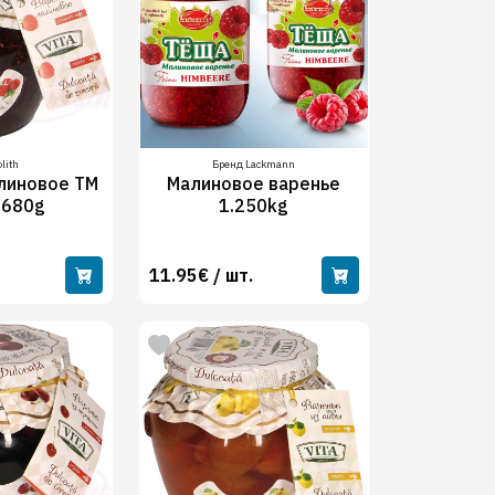
lith
Бренд Lackmann
линовое ТМ
Малиновое варенье
" 680g
1.250kg
11.95€ / шт.