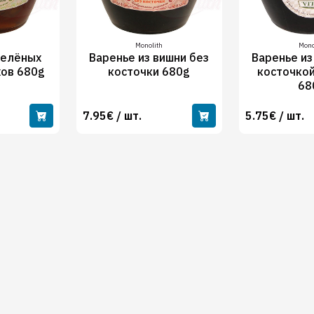
Monolith
Mono
зелёных
Варенье из вишни без
Варенье из
хов 680g
косточки 680g
косточкой
68
7.95€ / шт.
5.75€ / шт.