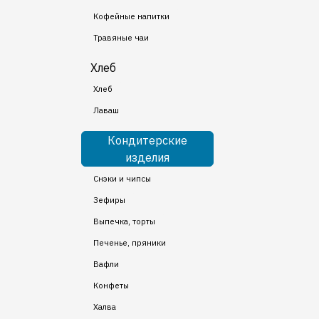
Кофейные напитки
Травяные чаи
Хлеб
Хлеб
Лаваш
Кондитерские
изделия
Снэки и чипсы
Зефиры
Выпечка, торты
Печенье, пряники
Вафли
Конфеты
Халва