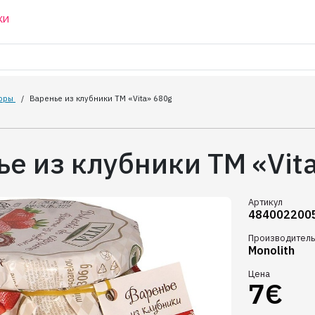
КИ
юры
/
Варенье из клубники ТМ «Vita» 680g
е из клубники ТМ «Vit
Артикул
484002200
Производитель
Monolith
Цена
7€