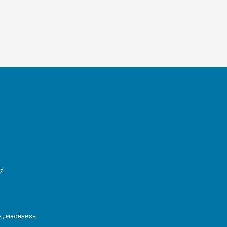
я
ы, маойнезы