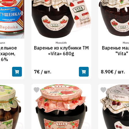
mann
Monolith
Mono
цельное
Варенье из клубники ТМ
Варенье ма
ахaром,
«Vita» 680g
"Vita
 6%
7€ / шт.
8.90€ / шт.