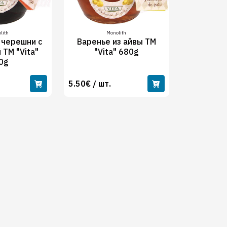
lith
Monolith
 черешни с
Варенье из айвы ТМ
 ТМ "Vita"
"Vita" 680g
0g
5.50€ / шт.