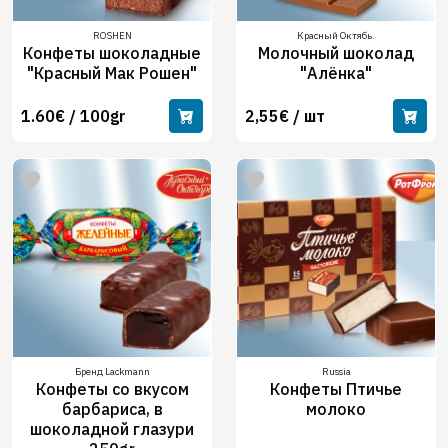
ROSHEN
Красный Октябь.
Конфеты шоколадные
Молочный шоколад
"Красный Мак Рошен"
"Алёнка"
1.60€ / 100gr
2,55€ / шт
Бренд Lackmann
Russia
Конфеты со вкусом
Конфеты Птичье
барбариса, в
молоко
шоколадной глазури