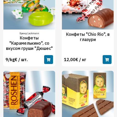
Бренд Lackmann
Конфеты "Chio Rio", в
Конфеты
глазури
"Карамелькино", со
вкусом груши "Дюшес"
9/kg€ / шт.
12,00€ / кг