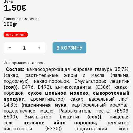
Цена
1.50€
Единица измерения
100gr
Нет в наличии
В КОРЗИНУ
Информация о товаре
Состав:
какаосодержащая жировая глазурь 35,7%,
(сахар, растительные жиры и масла (пальма,
подсолнух), какао-порошок, Эмульгаторы: лецитин
(соя)),
E476, E492), антиоксиданты: (E306), какао-
порошок,
сухое цельное молоко,
сывороточный
продукт,
ароматизатор), сахар, вафельный лист
14,8%
(пшеничная мука,
картофельный крахмал,
подсолнечное масло, Разрыхлитель теста: (E503,
E500), Эмульгатор: (лецитин
(соя)),
пищевая
соль,
цельное яйцо порошок,
pегулятор
кислотности: (E330)), кондитерский жир: