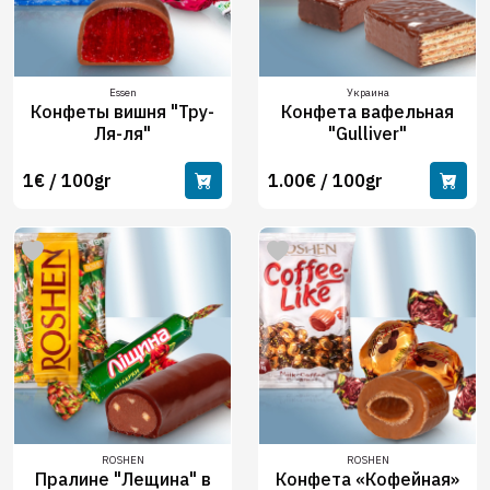
Essen
Украина
Конфеты вишня "Тру-
Конфета вафельная
Ля-ля"
"Gulliver"
1€ / 100gr
1.00€ / 100gr
ROSHEN
ROSHEN
Пралине "Лещина" в
Конфета «Кофейная»