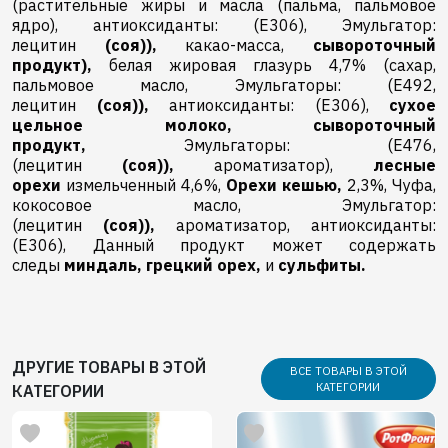
(растительные жиры и масла (пальма, пальмовое
ядро), антиоксиданты: (E306), Эмульгатор:
лецитин
(соя)),
какао-масса,
сывороточный
продукт),
белая жировая глазурь 4,7% (сахар,
пальмовое масло, Эмульгаторы: (E492,
лецитин
(соя)),
антиоксиданты: (E306),
сухое
цельное молоко,
сывороточный
продукт,
Эмульгаторы: (E476,
(лецитин
(соя)),
ароматизатор),
лесные
орехи
измельченный 4,6%,
Орехи кешью,
2,3%, Чуфа,
кокосовое масло, Эмульгатор:
(лецитин
(соя)),
ароматизатор, антиоксиданты:
(E306), Данный продукт может содержать
следы
миндаль,
грецкий орех,
и
сульфиты.
ДРУГИЕ ТОВАРЫ В ЭТОЙ
ВСЕ ТОВАРЫ В ЭТОЙ
КАТЕГОРИИ
КАТЕГОРИИ