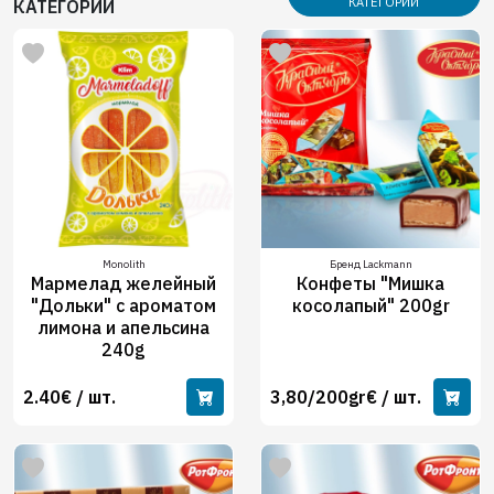
КАТЕГОРИИ
КАТЕГОРИИ
Monolith
Бренд Lackmann
Мармелад желейный
Конфеты "Мишка
"Дольки" с ароматом
косолапый" 200gr
лимона и апельсина
240g
2.40€ / шт.
3,80/200gr€ / шт.