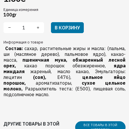
Единица измерения
100gr
В КОРЗИНУ
Информация о товаре
Состав:
сахар, растительные жиры и масла: (пальма,
ши (масляное дерево), пальмовое ядро), какао-
масса,
пшеничная мука,
обжаренный лесной
орех,
какао порошок обезжиренное,
ядра
миндаля
жареный, масло какао, Эмульгаторы:
лецитин
(соя),
E476),
цельное яйцо
порошок,
ароматизаторы,
сухое цельное
молоко,
Разрыхлитель теста: (E500), пищевая соль,
подсолнечное масло.
ДРУГИЕ ТОВАРЫ В ЭТОЙ
ВСЕ ТОВАРЫ В ЭТОЙ