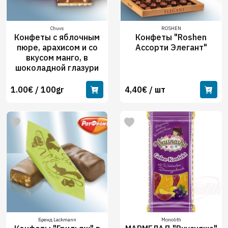
Chuvs
ROSHEN
Конфеты с яблочным
Конфеты "Roshen
пюре, арахисом и со
Ассорти Элегант"
вкусом манго, в
шоколадной глазури
1.00€ / 100gr
4,40€ / шт
Бренд Lackmann
Monolith