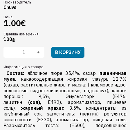
Производитель
Chuvs
Цена
1.00€
Единица измерения
100g
В КОРЗИНУ
Информация о товаре
Состав:
яблочное пюре 35,4%, сахар,
пшеничная
мука,
какаосодержащая жировая глазурь 12,7%
(сахар, растительные жиры и масла: (пальмовое ядро,
полностью гидрогенизированные, подсолнух), какао-
порошок 9,5%, Эмульгаторы: (E476,
лецитин
(соя),
E492), ароматизатор, пищевая
соль),
жареный арахис
3,5%, концентраты из
клубничный сок, загуститель: (пектин), pегулятор
кислотности: (E330), ароматизатор, пищевая соль,
Разрыхлитель теста: (E500), подсолнечное