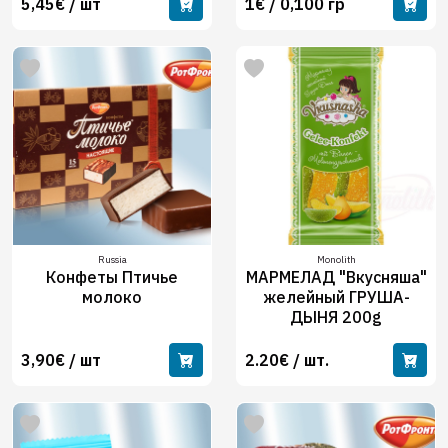
5,45€ / шт
1€ / 0,100 гр
Russia
Monolith
Конфеты Птичье
МАРМЕЛАД "Вкусняша"
молоко
желейный ГРУША-
ДЫНЯ 200g
3,90€ / шт
2.20€ / шт.