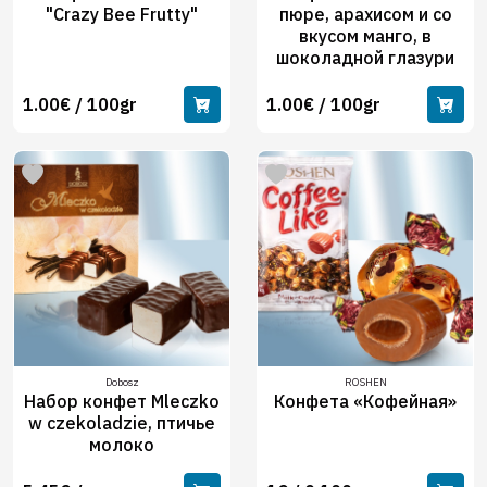
"Сrazy Bee Frutty"
пюре, арахисом и со
вкусом манго, в
шоколадной глазури
1.00€ / 100gr
1.00€ / 100gr
Dobosz
ROSHEN
Набор конфет Mleczko
Конфета «Кофейная»
w czekoladzie, птичье
молоко