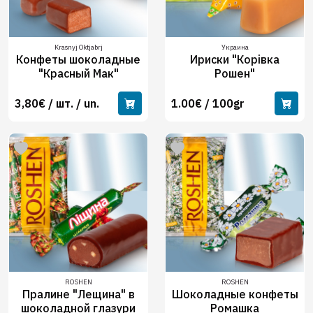
Krasnyj Oktjabrj
Украина
Конфеты шоколадные
Ириски "Корiвка
"Красный Мак"
Рошен"
3,80€ / шт. / un.
1.00€ / 100gr
ROSHEN
ROSHEN
Пралине "Лещина" в
Шоколадные конфеты
шоколадной глазури
Ромашка