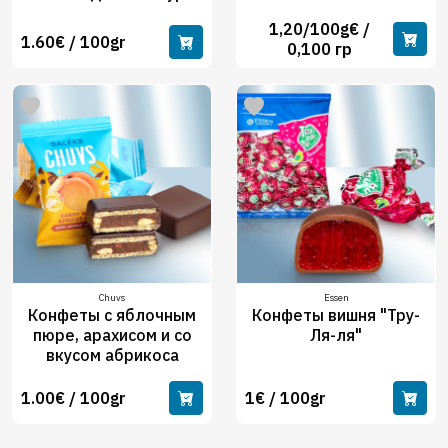
1,20/100g€ /
1.60€ / 100gr
0,100 гр
Chuvs
Essen
Конфеты с яблочным
Конфеты вишня "Тру-
пюре, арахисом и со
Ля-ля"
вкусом абрикоса
1.00€ / 100gr
1€ / 100gr