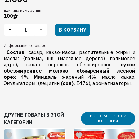
Единица измерения
100gr
В КОРЗИНУ
Информация о товаре
Состав:
сахар, какао-масса, растительные жиры и
масла: (пальма, ши (масляное дерево), пальмовое
ядро), какао порошок обезжиренное,
сухое
обезжиренное молоко,
обжаренный лесной
орех
4%,
Миндаль
жареный 4%, масло какао,
Эмульгаторы: (лецитин
(соя),
E476), ароматизаторы.
ДРУГИЕ ТОВАРЫ В ЭТОЙ
ВСЕ ТОВАРЫ В ЭТОЙ
КАТЕГОРИИ
КАТЕГОРИИ