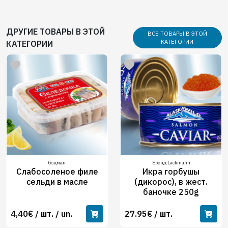
ДРУГИЕ ТОВАРЫ В ЭТОЙ
ВСЕ ТОВАРЫ В ЭТОЙ
КАТЕГОРИИ
КАТЕГОРИИ
боцман
Бренд Lackmann
Слабосоленое филе
Икра горбушы
сельди в масле
(дикорос), в жест.
баночке 250g
4,40€ / шт. / un.
27.95€ / шт.