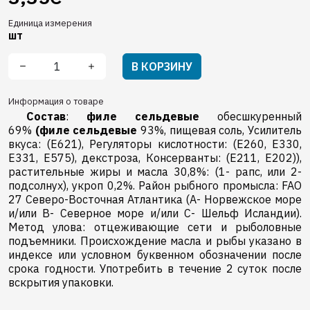
Единица измерения
шт
В КОРЗИНУ
Информация о товаре
Состав
:
филе cельдевые
обесшкуренный
69%
(филе cельдевые
93%, пищевая соль, Усилитель
вкуса: (E621), Регуляторы кислотности: (E260, E330,
E331, E575), декстроза, Консерванты: (E211, E202)),
растительные жиры и масла 30,8%: (1- рапс, или 2-
подсолнух), укроп 0,2%. Район рыбного промысла: FAO
27 Северо-Восточная Атлантика (A- Норвежское море
и/или B- Северное море и/или C- Шельф Исландии).
Метод улова: отцеживающие сети и рыболовные
подъемники. Происхождение масла и рыбы указано в
индексе или условном буквенном обозначении после
срока годности. Употребить в течение 2 суток после
вскрытия упаковки.