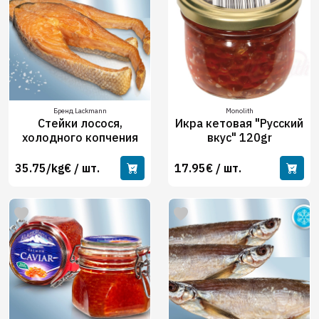
Бренд Lackmann
Monolith
Cтейки лосося,
Икра кетовая "Русский
холодного копчения
вкус" 120gr
35.75/kg€ / шт.
17.95€ / шт.