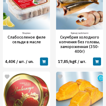
боцман
Бренд Lackmann
Слабосоленое филе
Скумбрия холодного
сельди в масле
копчения без головы,
замороженная (350-
400г)
4,40€ / шт. / un.
17,85/kg€ / шт.