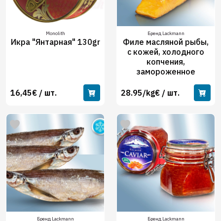
Monolith
Бренд Lackmann
Икра "Янтарная" 130gr
Филе масляной рыбы,
с кожей, холодного
копчения,
замороженное
16,45€ / шт.
28.95/kg€ / шт.
Бренд Lackmann
Бренд Lackmann