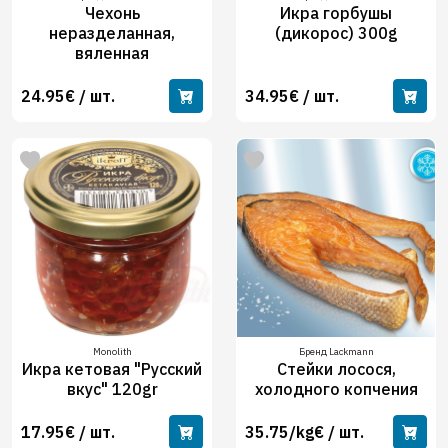
Чехонь
Икра горбушы
неразделанная,
(дикорос) 300g
вяленная
24.95€ / шт.
34.95€ / шт.
Monolith
Бренд Lackmann
Икра кетовая "Русский
Cтейки лосося,
вкус" 120gr
холодного копчения
17.95€ / шт.
35.75/kg€ / шт.