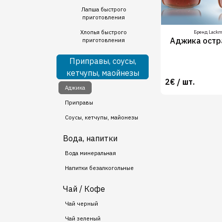
Лапша быстрого
приготовления
Хлопья быстрого
Бренд Lack
Аджика остр
приготовления
Приправы, соусы,
кетчупы, маойнезы
2€ / шт.
Аджика
Приправы
Соусы, кетчупы, майонезы
Вода, напитки
Вода минеральная
Напитки безалкогольные
Чай / Кофе
Чай черный
Чай зеленый