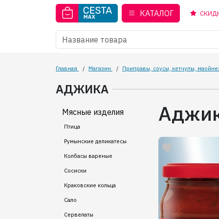
КАТАЛОГ
СКИД
Главная
/
Магазин
/
Приправы, соусы, кетчупы, маойне
АДЖИКА
Аджик
Мясные изделия
Птица
Румынские деликатесы
Колбасы вареные
Сосиски
Краковские кольца
Сало
Сервелаты