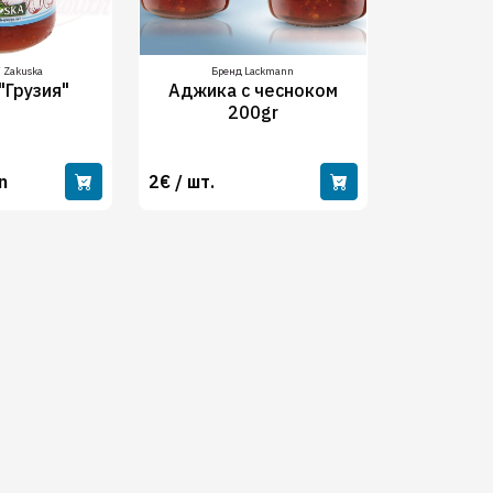
/ Zakuska
Бренд Lackmann
"Грузия"
Аджика с чесноком
200gr
n
2€ / шт.