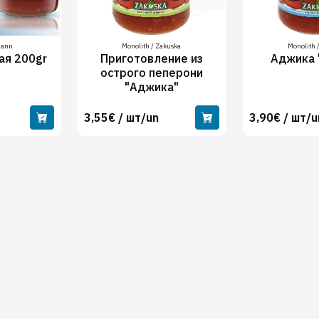
mann
Monolith / Zakuska
Monolith 
ая 200gr
Приготовление из
Аджика 
острого пеперони
"Аджика"
3,55€ / шт/un
3,90€ / шт/u