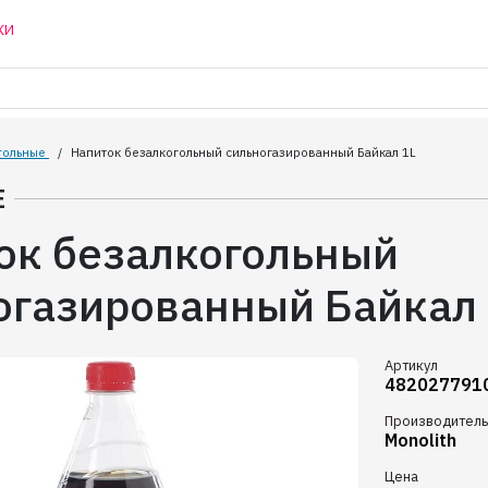
КИ
гольные
/
Напиток безалкогольный сильногазированный Байкал 1L
Е
ок безалкогольный
огазированный Байкал 
Артикул
482027791
Производитель
Monolith
Цена