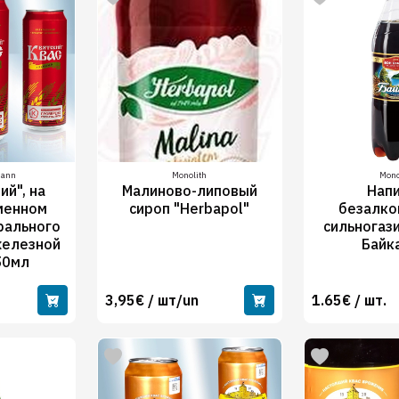
mann
Monolith
Mono
ий", на
Малиново-липовый
Нап
менном
сироп "Herbapol"
безалко
рального
сильногаз
железной
Байк
50мл
3,95€ / шт/un
1.65€ / шт.