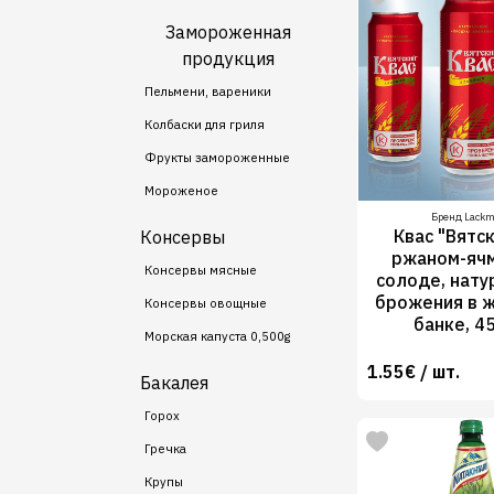
Замороженная
продукция
Пельмени, вареники
Колбаски для гриля
Фрукты замороженные
Мороженое
Бренд Lack
Квас "Вятск
Консервы
ржаном-яч
Консервы мясные
солоде, нату
брожения в 
Консервы овощные
банке, 4
Морская капуста 0,500g
1.55€ / шт.
Бакалея
Горох
Гречка
Крупы