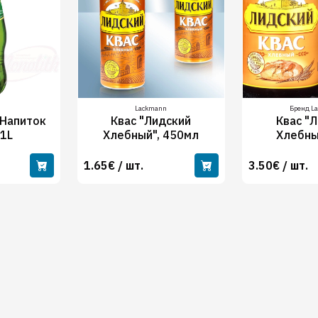
Lackmann
Бренд L
Напиток
Квас "Лидский
Квас "
 1L
Хлебный", 450мл
Хлебны
1.65€ / шт.
3.50€ / шт.