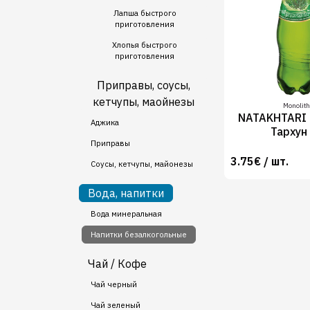
Лапша быстрого
приготовления
Хлопья быстрого
приготовления
Приправы, соусы,
кетчупы, маойнезы
Monolith
NATAKHTARI 
Аджика
Тархун
Приправы
3.75€ / шт.
Соусы, кетчупы, майонезы
Вода, напитки
Вода минеральная
Напитки безалкогольные
Чай / Кофе
Чай черный
Чай зеленый