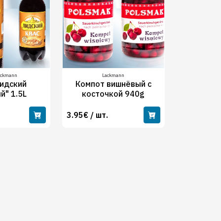
ackmann
Lackmann
Лидский
Компот вишнёвый с
й" 1.5L
косточкой 940g
3.95€ / шт.