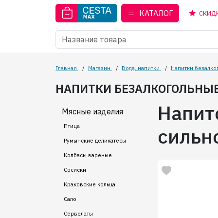
КАТАЛОГ
СКИД
Главная
/
Магазин
/
Вода, напитки
/
Напитки безалко
НАПИТКИ БЕЗАЛКОГОЛЬНЫ
Напит
Мясные изделия
Птица
сильн
Румынские деликатесы
Колбасы вареные
Сосиски
Краковские кольца
Сало
Сервелаты