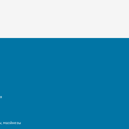
я
ы, маойнезы