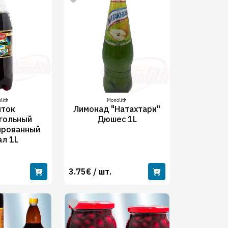
lith
Monolith
иток
Лимонад "Натахтари"
гольный
Дюшес 1L
ированный
ал 1L
3.75€ / шт.