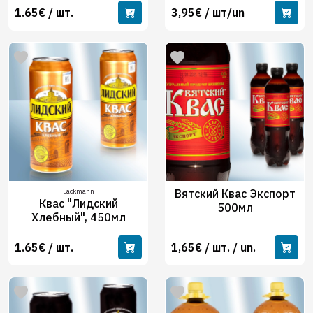
1.65€ / шт.
3,95€ / шт/un
Lackmann
Вятский Квас Экспорт
Квас "Лидский
500мл
Хлебный", 450мл
1.65€ / шт.
1,65€ / шт. / un.