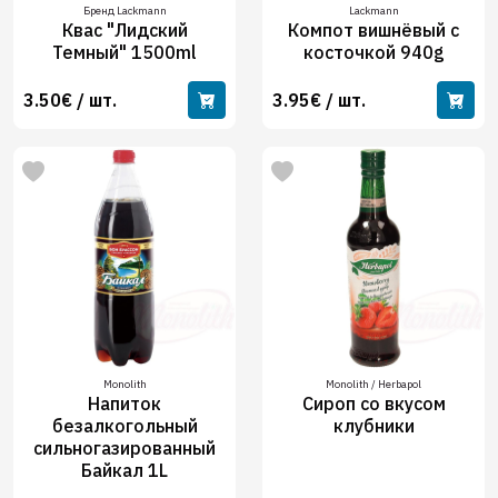
Бренд Lackmann
Lackmann
Квас "Лидский
Компот вишнёвый с
Темный" 1500ml
косточкой 940g
3.50€ / шт.
3.95€ / шт.
Monolith
Monolith / Herbapol
Напиток
Сироп со вкусом
безалкогольный
клубники
сильногазированный
Байкал 1L