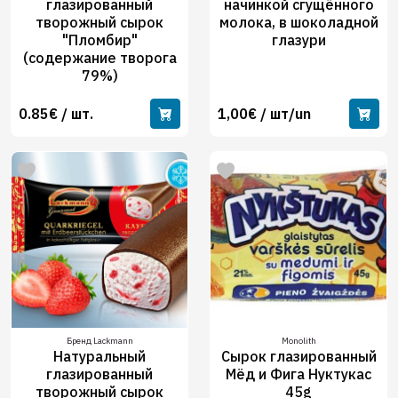
глазированный
начинкой сгущённого
творожный сырок
молока, в шоколадной
"Пломбир"
глазури
(содержание творога
79%)
0.85€ / шт.
1,00€ / шт/un
Бренд Lackmann
Monolith
Натуральный
Сырок глазированный
глазированный
Мёд и Фига Нуктукас
творожный сырок
45g