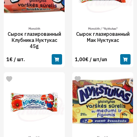
Monolith
Monolith / "Nyktukas"
Сырок глазированный
Сырок глазированный
Клубника Нуктукас
Мак Нуктукас
45g
1€ / шт.
1,00€ / шт/un