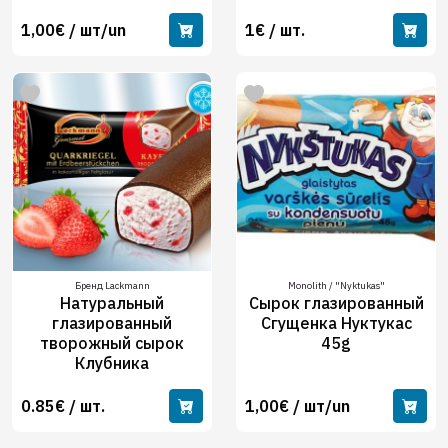
1,00€ / шт/un
1€ / шт.
Бренд Lackmann
Monolith / "Nyktukas"
Натуральный
Сырок глазированный
глазированный
Сгущенка Нуктукас
творожный сырок
45g
Клубника
0.85€ / шт.
1,00€ / шт/un