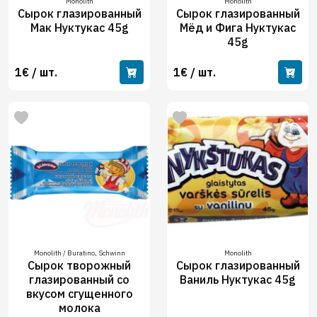
Monolith
Monolith
Сырок глазированный
Сырок глазированный
Мак Нуктукас 45g
Мёд и Фига Нуктукас
45g
1€ / шт.
1€ / шт.
Monolith / Buratino, Schwinn
Monolith
Сырок творожный
Сырок глазированный
глазирoванный со
Ваниль Нуктукас 45g
вкусом сгущенного
молока