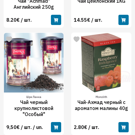
Чай "Achmad"
Чай цейлонский 1KG
Английский 250g
8.20€ / шт.
14.55€ / шт.
Шри Ланка
Monolith
Чай черный
Чай-Ахмад черный с
крупнолистовой
ароматом малины 40g
"Особый"
9,50€ / шт. / un.
2.80€ / шт.