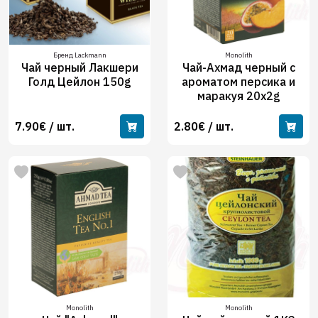
Бренд Lackmann
Monolith
Чай черный Лакшери
Чай-Ахмад черный с
Голд Цейлон 150g
ароматом персика и
маракуя 20x2g
7.90€ / шт.
2.80€ / шт.
Monolith
Monolith