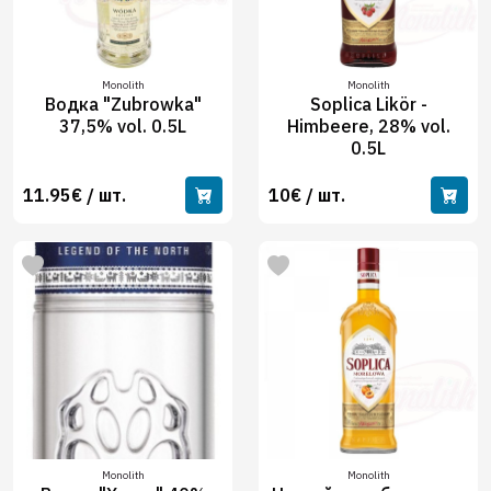
Monolith
Monolith
Водка "Zubrowka"
Soplica Likör -
37,5% vol. 0.5L
Himbeere, 28% vol.
0.5L
11.95€ / шт.
10€ / шт.
Monolith
Monolith