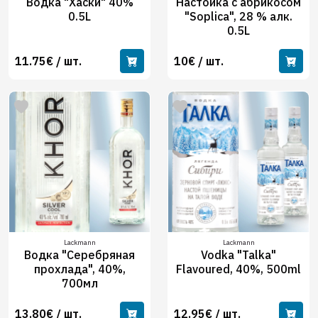
Водка "Хаски" 40%
Настойка с абрикосом
0.5L
"Soplica", 28 % алк.
0.5L
11.75€ / шт.
10€ / шт.
Lackmann
Lackmann
Водка "Серебряная
Vodka "Talka"
прохлада", 40%,
Flavoured, 40%, 500ml
700мл
13.80€ / шт.
12.95€ / шт.