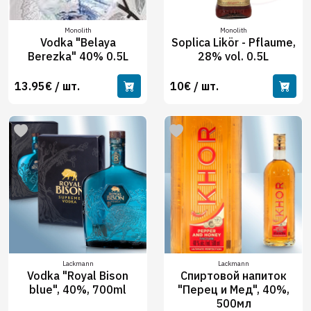
Monolith
Monolith
Vodka "Belaya
Soplica Likör - Pflaume,
Berezka" 40% 0.5L
28% vol. 0.5L
13.95€ / шт.
10€ / шт.
Lackmann
Lackmann
Vodka "Royal Bison
Спиртовой напиток
blue", 40%, 700ml
"Перец и Мед", 40%,
500мл