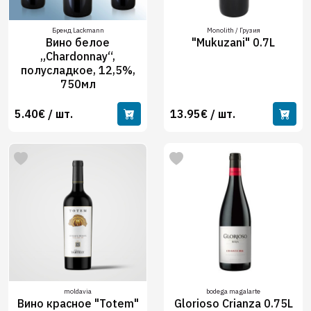
Бренд Lackmann
Monolith / Грузия
Вино белое
"Mukuzani" 0.7L
„Chardonnay“,
полусладкое, 12,5%,
750мл
5.40€ / шт.
13.95€ / шт.
moldavia
bodega magalarte
Вино красное "Totem"
Glorioso Crianza 0.75L