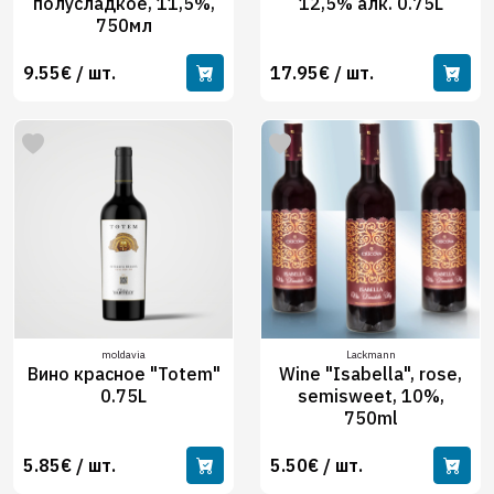
полусладкое, 11,5%,
12,5% алк. 0.75L
750мл
9.55€ / шт.
17.95€ / шт.
moldavia
Lackmann
Вино красное "Totem"
Wine "Isabella", rose,
0.75L
semisweet, 10%,
750ml
5.85€ / шт.
5.50€ / шт.