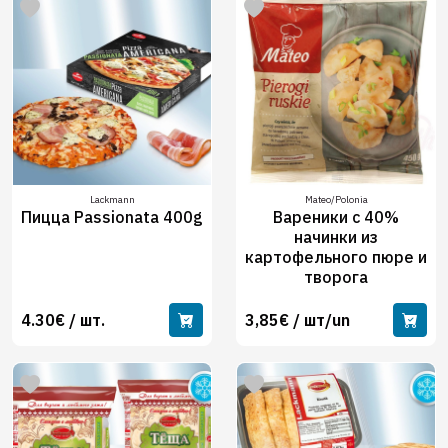
Lackmann
Mateo/Polonia
Пицца Passionata 400g
Вареники с 40%
начинки из
картофельного пюре и
творога
4.30€ / шт.
3,85€ / шт/un