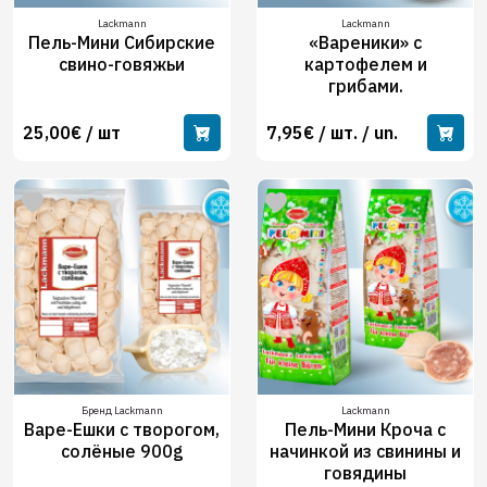
Lackmann
Lackmann
Пель-Мини Сибирские
«Вареники» с
свино-говяжьи
картофелем и
грибами.
25,00€ / шт
7,95€ / шт. / un.
Бренд Lackmann
Lackmann
Варе-Ешки с творогом,
Пель-Мини Кроча с
солёные 900g
начинкой из свинины и
говядины