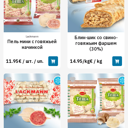
Lackmann
Блин-шик со свино-
Пель мини с говяжьей
говяжьим фаршем
начинкой
(30%)
11.95€ / шт. / un.
14.95/kg€ / kg