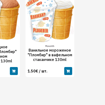
дное
Monolith
Ванильное мороженое
Пломбир"
"Пломбир" в вафельном
ьном
стаканчике 130ml
 130ml
1.50€ / шт.