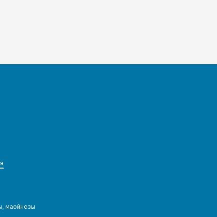
я
ы, маойнезы