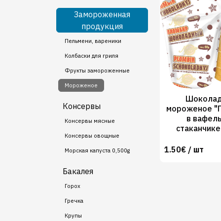
Замороженная
продукция
Пельмени, вареники
Колбаски для гриля
Фрукты замороженные
Мороженое
Шокола
Консервы
мороженое "
в вафел
Консервы мясные
стаканчике
Консервы овощные
1.50€ / шт
Морская капуста 0,500g
Бакалея
Горох
Гречка
Крупы