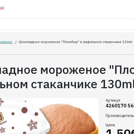
КИ
оженое
/
Шоколадное мороженое "Пломбир" в вафельном стаканчике 130ml
адное мороженое "Пло
ьном стаканчике 130m
Артикул
4260170 5
Производитель
Цена
1.50