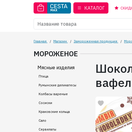
КАТАЛОГ
СКИД
Главная
/
Магазин
/
Замороженная продукция
/
Мор
МОРОЖЕНОЕ
Шокол
Мясные изделия
Птица
вафел
Румынские деликатесы
Колбасы вареные
Сосиски
Краковские кольца
Сало
Сервелаты