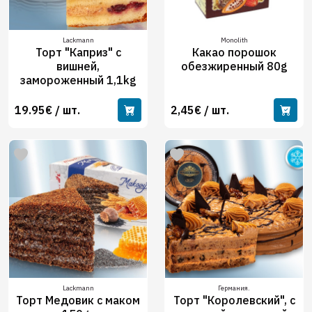
Lackmann
Monolith
Торт "Каприз" с
Какао порошок
вишней,
обезжиренный 80g
замороженный 1,1kg
19.95€ / шт.
2,45€ / шт.
Lackmann
Германия.
Торт Медовик с маком
Торт "Королевский", с