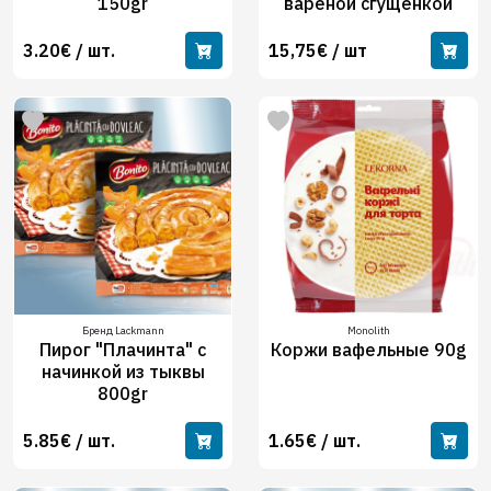
150gr
вареной сгущенкой
3.20€ / шт.
15,75€ / шт
Бренд Lackmann
Monolith
Пирог "Плачинта" с
Коржи вафельные 90g
начинкой из тыквы
800gr
5.85€ / шт.
1.65€ / шт.