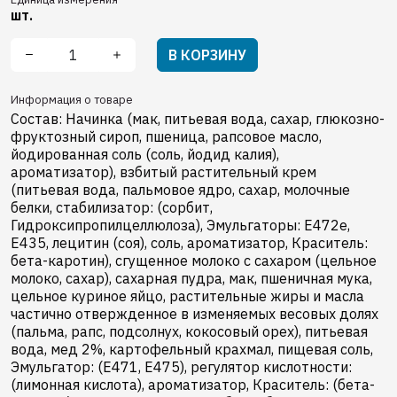
шт.
В КОРЗИНУ
Информация о товаре
Состав: Начинка (мак, питьевая вода, сахар, глюкозно-
фруктозный сироп, пшеница, рапсовое масло,
йодированная соль (соль, йодид калия),
ароматизатор), взбитый растительный крем
(питьевая вода, пальмовое ядро, сахар, молочные
белки, cтабилизатор: (сорбит,
Гидроксипропилцеллюлоза), Эмульгаторы: E472e,
E435, лецитин (соя), соль, ароматизатор, Краситель:
бета-каротин), сгущенное молоко с сахаром (цельное
молоко, сахар), сахарная пудра, мак, пшеничная мука,
цельное куриное яйцо, растительные жиры и масла
частично отвержденное в изменяемых весовых долях
(пальма, рапс, подсолнух, кокосовый орех), питьевая
вода, мед 2%, картофельный крахмал, пищевая соль,
Эмульгатор: (E471, E475), pегулятор кислотности:
(лимонная кислота), ароматизатор, Краситель: (бета-