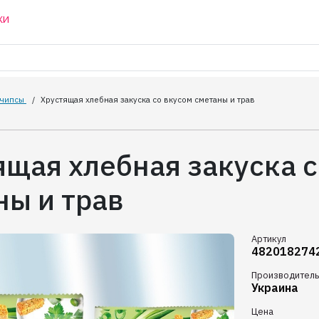
КИ
 чипсы
/
Хрустящая хлебная закуска со вкусом сметаны и трав
ящая хлебная закуска с
ны и трав
Артикул
482018274
Производитель
Украина
Цена