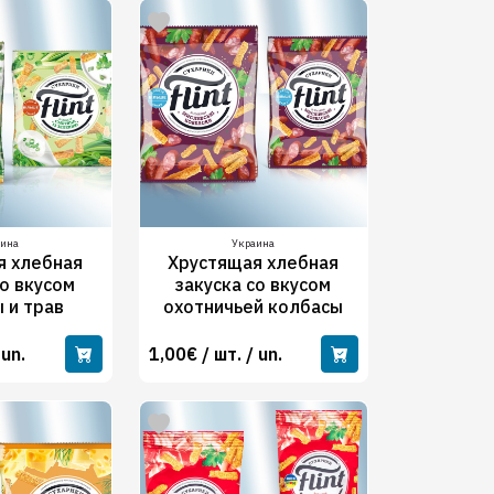
аина
Украина
я хлебная
Хрустящая хлебная
со вкусом
закуска со вкусом
 и трав
охотничьей колбасы
 un.
1,00€ / шт. / un.