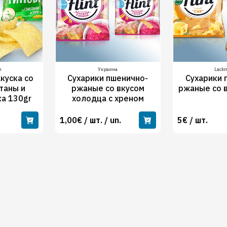
n
Украина
Lack
куска со
Сухарики пшенично-
Сухарики 
таны и
ржаные со вкусом
ржаные со 
ка 130gr
холодца с хреном
1,00€ / шт. / un.
5€ / шт.