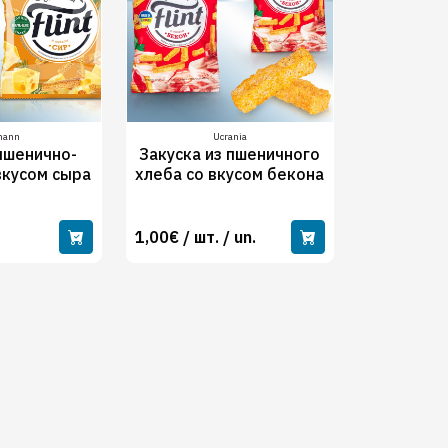
mann
Ucrania
пшенично-
Закуска из пшеничного
вкусом сыра
хлеба со вкусом бекона
1,00€ / шт. / un.