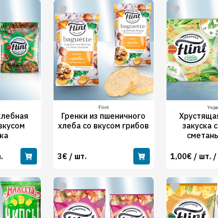
Flint
Укр
хлебная
Гренки из пшеничного
Хрустяща
 вкусом
хлеба со вкусом грибов
закуска 
ка
сметаны
.
3€ / шт.
1,00€ / шт. /