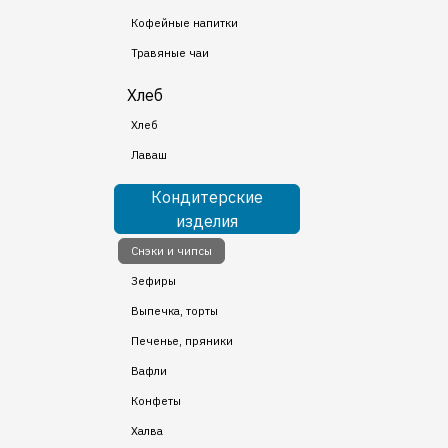
Кофейные напитки
Травяные чаи
Хлеб
Хлеб
Лаваш
Кондитерские
изделия
Снэки и чипсы
Зефиры
Выпечка, торты
Печенье, пряники
Вафли
Конфеты
Халва