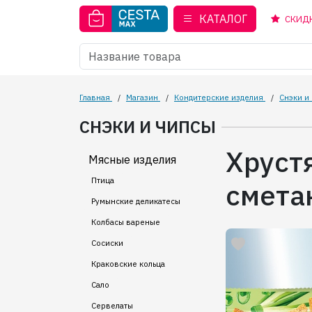
КАТАЛОГ
СКИД
Главная
/
Магазин
/
Кондитерские изделия
/
Снэки и
СНЭКИ И ЧИПСЫ
Хруст
Мясные изделия
Птица
смета
Румынские деликатесы
Колбасы вареные
Сосиски
Краковские кольца
Сало
Сервелаты