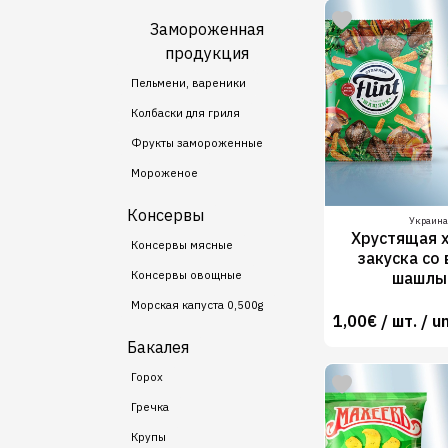
Замороженная
продукция
Пельмени, вареники
Колбаски для гриля
Фрукты замороженные
Мороженое
Консервы
Украина
Хрустящая 
Консервы мясные
закуска со
шашлы
Консервы овощные
Морская капуста 0,500g
1,00€ / шт. / un
Бакалея
Горох
Гречка
Крупы