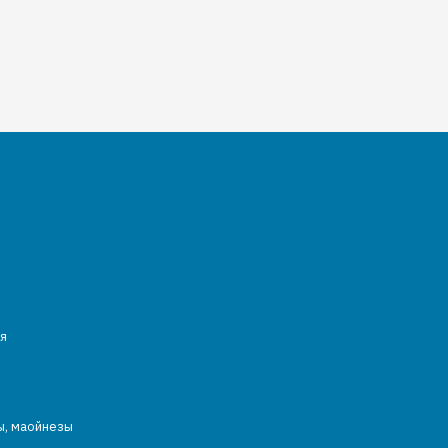
я
ы, маойнезы