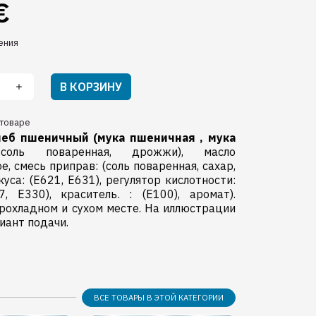
€
ения
В КОРЗИНУ
товаре
леб пшеничный
(мука пшеничная ,
мука
ль поваренная, дрожжи), масло
е, смесь приправ: (соль поваренная, сахар,
куса: (Е621, Е631), регулятор кислотности:
7, Е330), краситель. : (Е100), аромат).
рохладном и сухом месте. На иллюстрации
иант подачи.
ВСЕ ТОВАРЫ В ЭТОЙ КАТЕГОРИИ