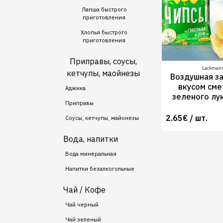
Лапша быстрого
приготовления
Хлопья быстрого
приготовления
Приправы, соусы,
Lackman
кетчупы, маойнезы
Воздушная за
вкусом сме
Аджика
зеленого лу
Приправы
2.65€ / шт.
Соусы, кетчупы, майонезы
Вода, напитки
Вода минеральная
Напитки безалкогольные
Чай / Кофе
Чай черный
Чай зеленый