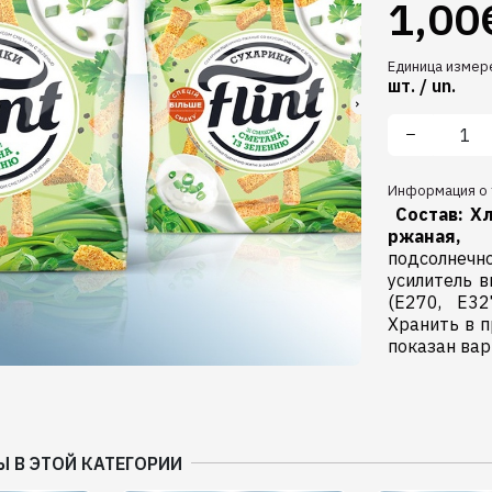
1,00
Единица измер
шт. / un.
Информация о 
Состав:
Х
ржаная,
со
подсолнечно
усилитель в
(Е270, Е32
Хранить в п
показан вар
Ы В ЭТОЙ КАТЕГОРИИ