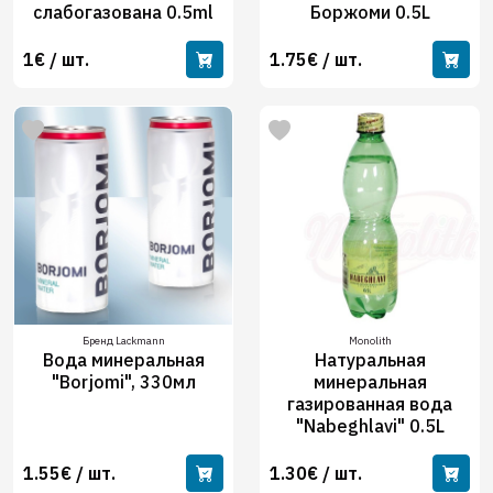
слабогазована 0.5ml
Боржоми 0.5L
1€ / шт.
1.75€ / шт.
Бренд Lackmann
Monolith
Вода минеральная
Натуральная
"Borjomi", 330мл
минеральная
газированная вода
"Nabeghlavi" 0.5L
1.55€ / шт.
1.30€ / шт.