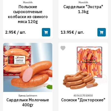
Monolith
Monolith
Польские
Сардельки "Экстра"
сырокопченые
1.3kg
колбаски из свиного
мяса 120g
2.95€ / шт.
13.95€ / шт.
Бренд Lackmann
4036117010850
Сардельки Молочные
Сосиски "Докторские"
400gr