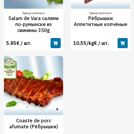
Бренд Lackmann
Бренд Lackmann
Salam de Vara салями
Рёбрышки
по-румынски из
Аппетитные копчёные
свинины 350g
5.85€ / шт.
10,55/kg€ / шт.
Coaste de porc
afumate (Рёбрышки)