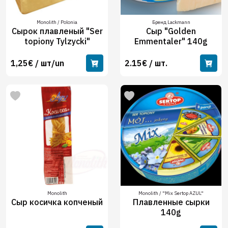
Monolith / Polonia
Бренд Lackmann
Сырок плавленый "Ser
Сыр "Golden
topiony Tylzycki"
Emmentaler" 140g
1,25€ / шт/un
2.15€ / шт.
Monolith
Monolith / "Mix Sertop AZUL"
Сыр косичка копченый
Плавленные сырки
140g