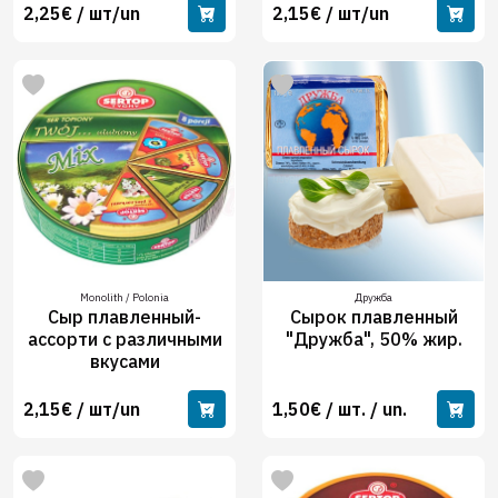
2,25€ / шт/un
2,15€ / шт/un
Monolith / Polonia
Дружба
Сыр плавленный-
Сырок плавленный
ассорти с различными
"Дружба", 50% жир.
вкусами
2,15€ / шт/un
1,50€ / шт. / un.