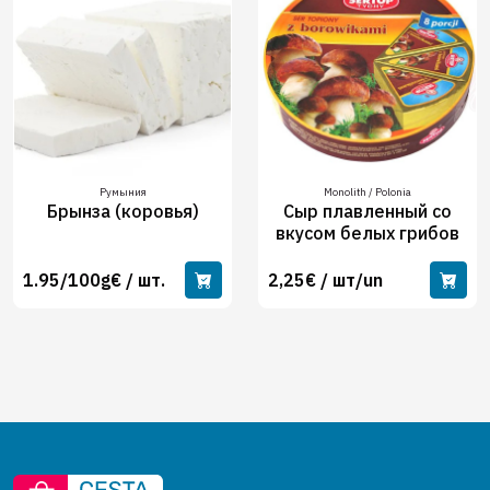
Румыния
Monolith / Polonia
Брынза (коровья)
Сыр плавленный со
вкусом белых грибов
1.95/100g€ / шт.
2,25€ / шт/un