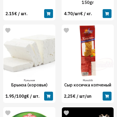
150gr
2.15€ / шт.
4.70/шт€ / кг.
Румыния
Monolith
Брынза (коровья)
Сыр косичка копченый
1.95/100g€ / шт.
2,25€ / шт/un