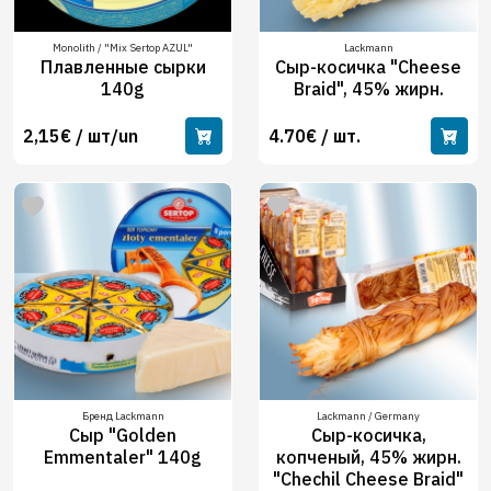
Monolith / "Mix Sertop AZUL"
Lackmann
Плавленные сырки
Сыр-косичка "Cheese
140g
Braid", 45% жирн.
2,15€ / шт/un
4.70€ / шт.
Бренд Lackmann
Lackmann / Germany
Сыр "Golden
Сыр-косичка,
Emmentaler" 140g
копченый, 45% жирн.
"Chechil Cheese Braid"