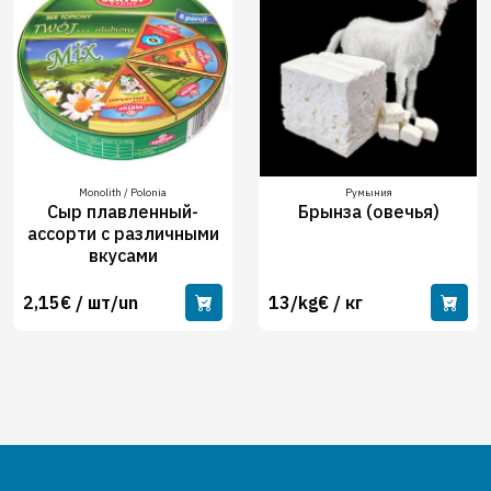
Monolith / Polonia
Румыния
Сыр плавленный-
Брынза (овечья)
ассорти с различными
вкусами
2,15€ / шт/un
13/kg€ / кг