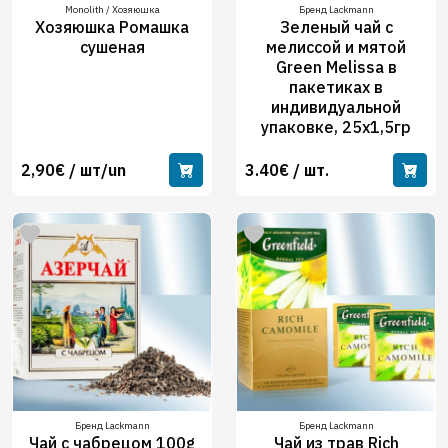
Monolith / Хозяюшка
Бренд Lackmann
Хозяюшка Ромашка
Зеленый чай с
сушеная
мелиссой и мятой
Green Melissa в
пакетиках в
индивидуальной
упаковке, 25х1,5гр
2,90€ / шт/un
3.40€ / шт.
Бренд Lackmann
Бренд Lackmann
Чай с чабрецом 100g
Чай из трав Rich