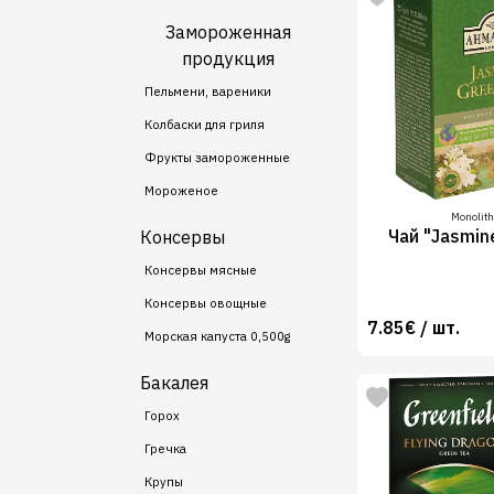
Замороженная
продукция
Пельмени, вареники
Колбаски для гриля
Фрукты замороженные
Мороженое
Monolith
Чай "Jasmin
Консервы
Консервы мясные
Консервы овощные
7.85€ / шт.
Морская капуста 0,500g
Бакалея
Горох
Гречка
Крупы