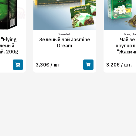
Greenfield
Бренд L
"Flying
Зеленый чай Jasmine
Чай з
елёный
Dream
крупнол
ай. 200g
"Жасми
3,30€ / шт
3.20€ / шт.