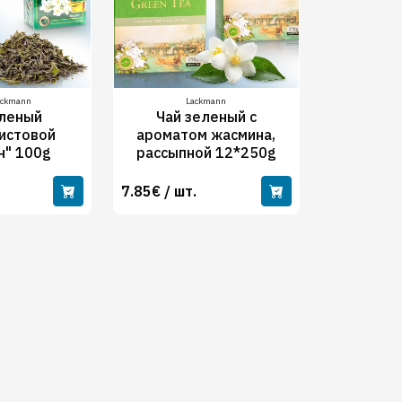
ackmann
Lackmann
еленый
Чай зеленый с
истовой
ароматом жасмина,
н" 100g
рассыпной 12*250g
7.85€ / шт.