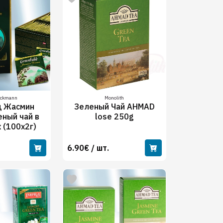
ackmann
Monolith
д Жасмин
Зеленый Чай AHMAD
еный чай в
lose 250g
 (100х2г)
6.90€ / шт.