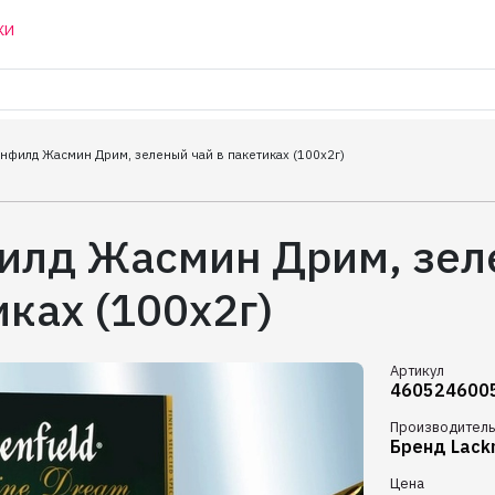
КИ
нфилд Жасмин Дрим, зеленый чай в пакетиках (100х2г)
илд Жасмин Дрим, зел
ках (100х2г)
Артикул
460524600
Производитель
Бренд Lack
Цена