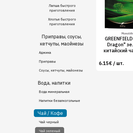
Лапша быстрого
приготовления
Хлопья быстрого
приготовления
Monolith
Приправы, соусы,
GREENFIELD 
кетчупы, маойнезы
Dragon" з
китайский ч
Аджика
Приправы
6.15€ / шт.
Соусы, кетчупы, майонезы
Вода, напитки
Вода минеральная
Напитки безалкогольные
Чай / Кофе
Чай черный
Чай зеленый