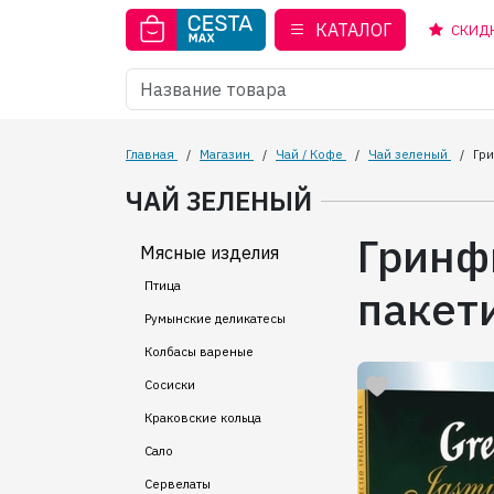
КАТАЛОГ
СКИД
Главная
/
Магазин
/
Чай / Кофе
/
Чай зеленый
/
Гри
ЧАЙ ЗЕЛЕНЫЙ
Гринф
Мясные изделия
Птица
пакети
Румынские деликатесы
Колбасы вареные
Сосиски
Краковские кольца
Сало
Сервелаты