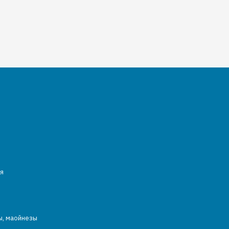
я
ы, маойнезы