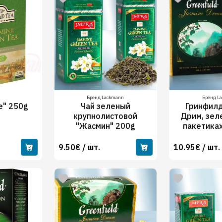
Бренд Lackmann
Бренд L
e" 250g
Чай зеленый
Гринфил
крупнолистовой
Дрим, зел
"Жасмин" 200g
пакетиках
9.50€ / шт.
10.95€ / шт.