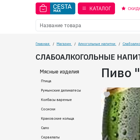
КАТАЛОГ
СКИД
Главная
/
Магазин
/
Алкогольные напитки
/
Слабоалк
СЛАБОАЛКОГОЛЬНЫЕ НАПИ
Пиво "
Мясные изделия
Птица
Румынские деликатесы
Колбасы вареные
Сосиски
Краковские кольца
Сало
Сервелаты