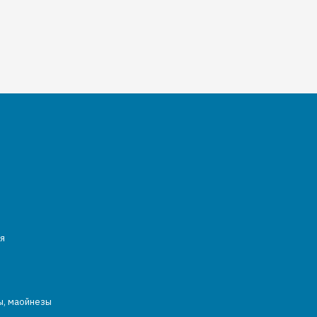
я
ы, маойнезы