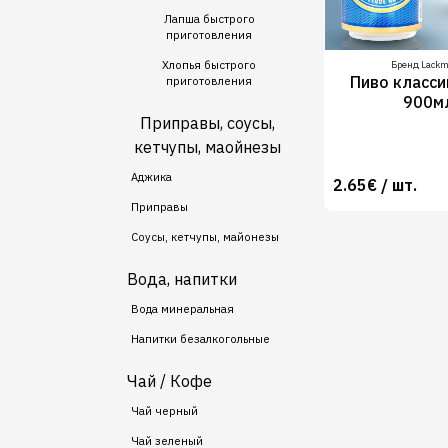
Лапша быстрого
приготовления
Хлопья быстрого
Бренд Lack
Пиво класси
приготовления
900м
Приправы, соусы,
кетчупы, маойнезы
Аджика
2.65€ / шт.
Приправы
Соусы, кетчупы, майонезы
Вода, напитки
Вода минеральная
Напитки безалкогольные
Чай / Кофе
Чай черный
Чай зеленый