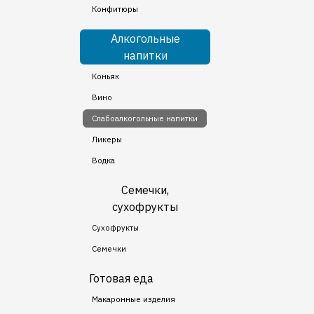
Конфитюры
Алкогольные
напитки
Коньяк
Вино
Слабоалкогольные напитки
Ликеры
Водка
Семечки,
сухофрукты
Сухофрукты
Семечки
Готовая еда
Макаронные изделия