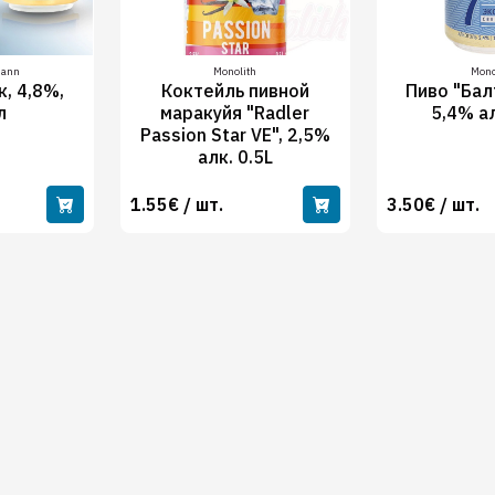
mann
Monolith
Mono
к, 4,8%,
Коктейль пивной
Пиво "Бал
л
маракуйя "Radler
5,4% ал
Passion Star VE", 2,5%
алк. 0.5L
1.55€ / шт.
3.50€ / шт.