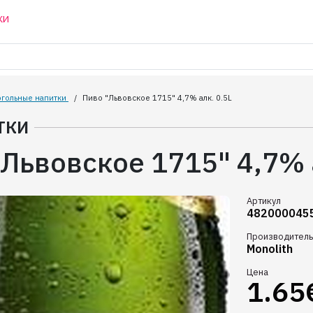
КИ
огольные напитки
/
Пиво "Львовское 1715" 4,7% алк. 0.5L
ТКИ
Львовское 1715" 4,7% 
Артикул
482000045
Производитель
Monolith
Цена
1.65