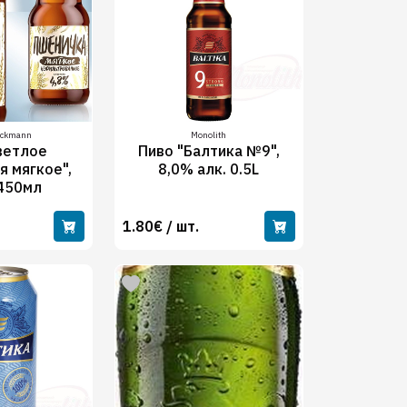
ackmann
Monolith
ветлое
Пиво "Балтика №9",
я мягкое",
8,0% алк. 0.5L
 450мл
1.80€ / шт.