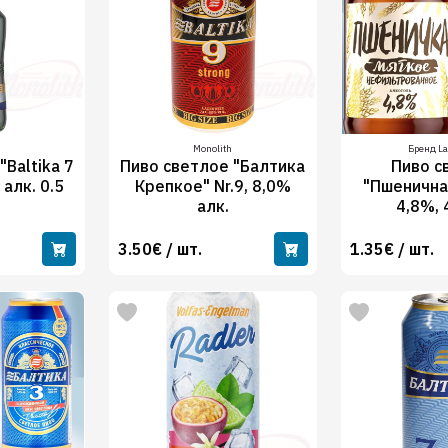
Monolith
Бренд L
"Baltika 7
Пиво светлое "Балтика
Пиво с
 алк. 0.5
Крепкое" Nr.9, 8,0%
"Пшенична
алк.
4,8%,
3.50€ / шт.
1.35€ / шт.