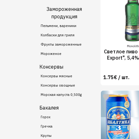
Замороженная
продукция
Пельмени, вареники
Колбаски для гриля
Фрукты замороженные
Monolith
Светлое пиво 
Мороженое
Export", 5,4%
Консервы
Консервы мясные
1.75€ / шт.
Консервы овощные
Морская капуста 0,500g
Бакалея
Горох
Гречка
Крупы