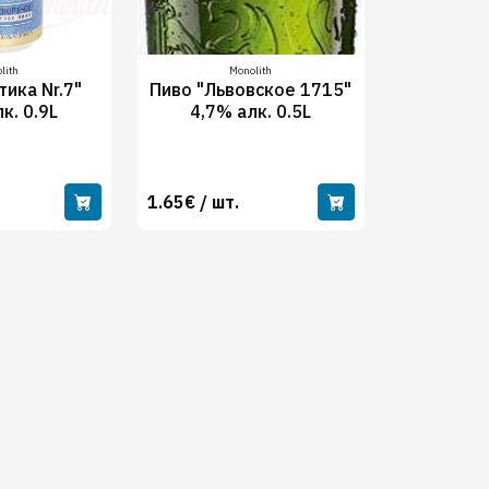
lith
Monolith
тика Nr.7"
Пиво "Львовское 1715"
к. 0.9L
4,7% алк. 0.5L
1.65€ / шт.