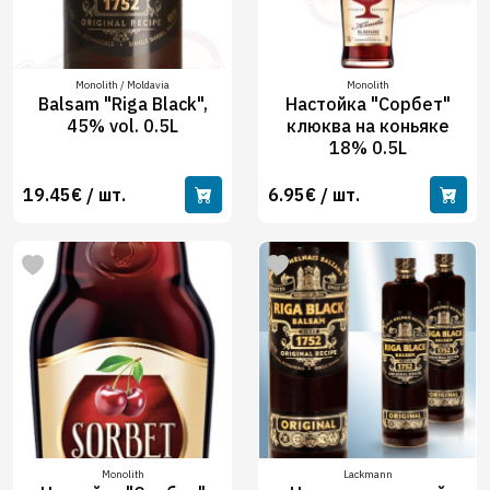
Monolith / Moldavia
Monolith
Balsam "Riga Black",
Настойка "Сорбет"
45% vol. 0.5L
клюква на коньяке
18% 0.5L
19.45€ / шт.
6.95€ / шт.
Monolith
Lackmann