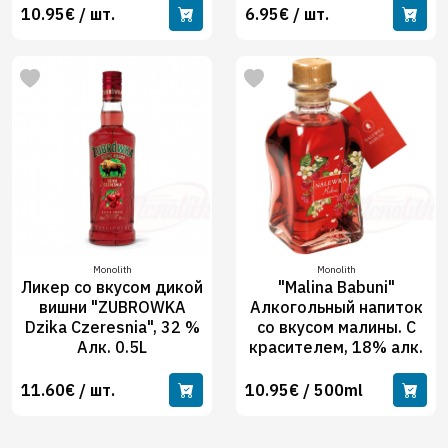
10.95€ / шт.
6.95€ / шт.
Monolith
Monolith
Ликер со вкусом дикой
"Malina Babuni"
вишни "ZUBROWKA
Алкогольный напиток
Dzika Czeresnia", 32 %
со вкусом малины. С
Алк. 0.5L
красителем, 18% алк.
11.60€ / шт.
10.95€ / 500ml