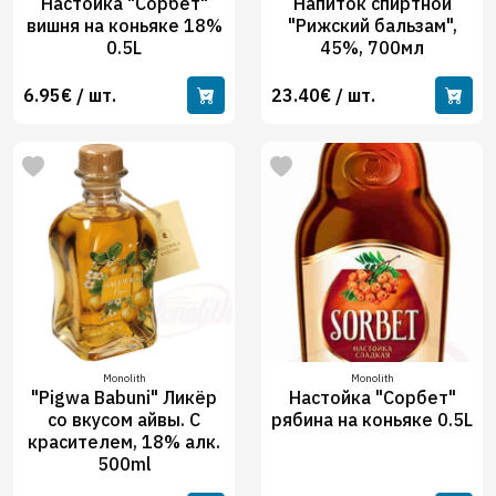
Настойка "Сорбет"
Напиток спиртной
вишня на коньяке 18%
"Рижский бальзам",
0.5L
45%, 700мл
6.95€ / шт.
23.40€ / шт.
Monolith
Monolith
"Pigwa Babuni" Ликёр
Настойка "Сорбет"
со вкусом айвы. С
рябина на коньяке 0.5L
красителeм, 18% алк.
500ml