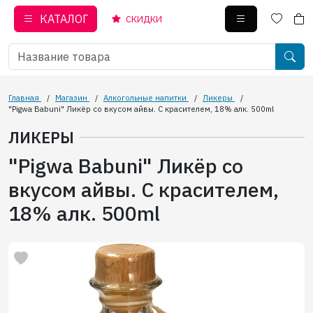
КАТАЛОГ
СКИДКИ
Главная
/
Магазин
/
Алкогольные напитки
/
Ликеры
/
"Pigwa Babuni" Ликёр со вкусом айвы. С красителeм, 18% алк. 500ml
ЛИКЕРЫ
"Pigwa Babuni" Ликёр со
вкусом айвы. С красителeм,
18% алк. 500ml