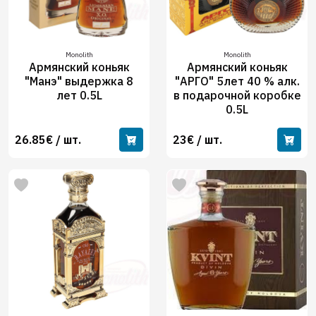
Monolith
Monolith
Армянский коньяк
Армянский коньяк
"Манэ" выдержка 8
"АРГО" 5лет 40 % алк.
лет 0.5L
в подарочной коробке
0.5L
26.85€ / шт.
23€ / шт.