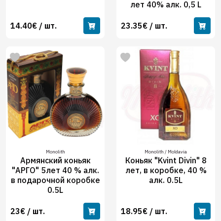
лет 40% алк. 0,5 L
14.40€ / шт.
23.35€ / шт.
Monolith
Monolith / Moldavia
Армянский коньяк
Коньяк "Kvint Divin" 8
"АРГО" 5лет 40 % алк.
лет, в коробке, 40 %
в подарочной коробке
алк. 0.5L
0.5L
23€ / шт.
18.95€ / шт.